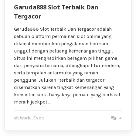
Garuda888 Slot Terbaik Dan
Tergacor
Garuda888 Slot Terbaik Dan Tergacor adalah
sebuah platform permainan slot online yang
dikenal memberikan pengalaman bermain
unggul dengan peluang kemenangan tinggi.
Situs ini menghadirkan beragam pilihan game
dari penyedia ternama, dilengkapi fitur modern,
serta tampilan antarmuka yang ramah
pengguna. Julukan “terbaik dan tergacor”
disematkan karena tingkat kemenangan yang
konsisten serta banyaknya pemain yang berhasil
meraih jackpot…
Mihawk Eyes
4