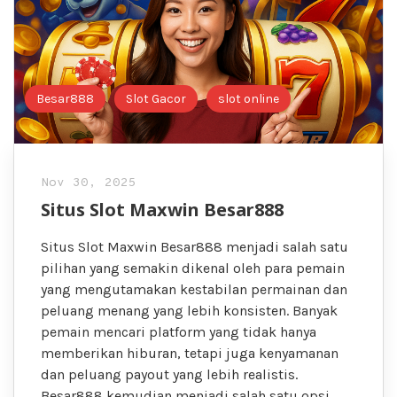
Besar888
Slot Gacor
slot online
Nov 30, 2025
Situs Slot Maxwin Besar888
Situs Slot Maxwin Besar888 menjadi salah satu
pilihan yang semakin dikenal oleh para pemain
yang mengutamakan kestabilan permainan dan
peluang menang yang lebih konsisten. Banyak
pemain mencari platform yang tidak hanya
memberikan hiburan, tetapi juga kenyamanan
dan peluang payout yang lebih realistis.
Besar888 kemudian menjadi salah satu opsi