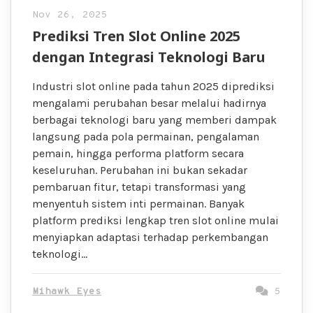
Nov 26, 2025
Prediksi Tren Slot Online 2025
dengan Integrasi Teknologi Baru
Industri slot online pada tahun 2025 diprediksi
mengalami perubahan besar melalui hadirnya
berbagai teknologi baru yang memberi dampak
langsung pada pola permainan, pengalaman
pemain, hingga performa platform secara
keseluruhan. Perubahan ini bukan sekadar
pembaruan fitur, tetapi transformasi yang
menyentuh sistem inti permainan. Banyak
platform prediksi lengkap tren slot online mulai
menyiapkan adaptasi terhadap perkembangan
teknologi…
Mihawk Eyes
5