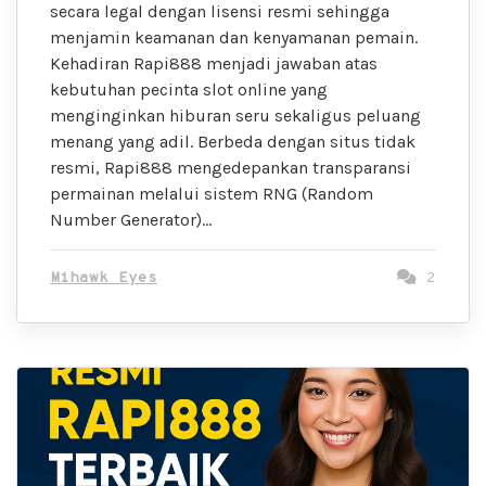
secara legal dengan lisensi resmi sehingga
menjamin keamanan dan kenyamanan pemain.
Kehadiran Rapi888 menjadi jawaban atas
kebutuhan pecinta slot online yang
menginginkan hiburan seru sekaligus peluang
menang yang adil. Berbeda dengan situs tidak
resmi, Rapi888 mengedepankan transparansi
permainan melalui sistem RNG (Random
Number Generator)…
Mihawk Eyes
2