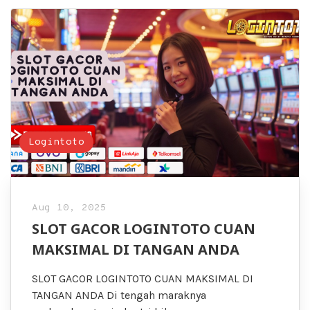
Logintoto
Aug 10, 2025
SLOT GACOR LOGINTOTO CUAN
MAKSIMAL DI TANGAN ANDA
SLOT GACOR LOGINTOTO CUAN MAKSIMAL DI
TANGAN ANDA Di tengah maraknya