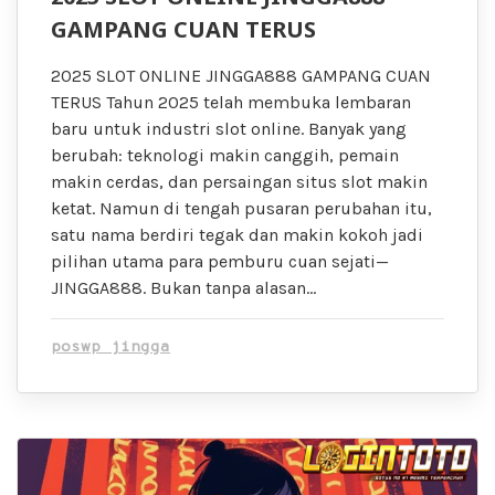
GAMPANG CUAN TERUS
2025 SLOT ONLINE JINGGA888 GAMPANG CUAN
TERUS Tahun 2025 telah membuka lembaran
baru untuk industri slot online. Banyak yang
berubah: teknologi makin canggih, pemain
makin cerdas, dan persaingan situs slot makin
ketat. Namun di tengah pusaran perubahan itu,
satu nama berdiri tegak dan makin kokoh jadi
pilihan utama para pemburu cuan sejati—
JINGGA888. Bukan tanpa alasan…
poswp jingga