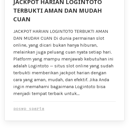
JACKPOT HARIAN LOGINTOTO
TERBUKTI AMAN DAN MUDAH
CUAN
JACKPOT HARIAN LOGINTOTO TERBUKTI AMAN
DAN MUDAH CUAN Di dunia permainan slot
online, yang dicari bukan hanya hiburan,
melainkan juga peluang cuan nyata setiap hari.
Platform yang mampu menjawab kebutuhan ini
adalah Logintoto — situs slot online yang sudah
terbukti memberikan jackpot harian dengan
cara yang aman, mudah, dan efektif. Jika Anda
ingin memahami bagaimana Logintoto bisa
menjadi tempat terbaik untuk…
poswp sparta