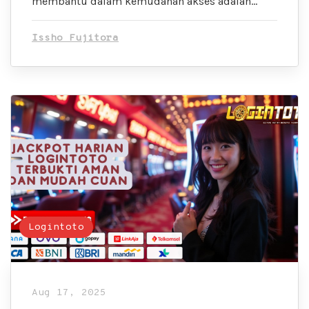
membantu dalam kemudahan akses adalah…
Issho Fujitora
Logintoto
Aug 17, 2025