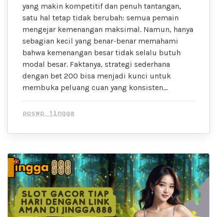
yang makin kompetitif dan penuh tantangan,
satu hal tetap tidak berubah: semua pemain
mengejar kemenangan maksimal. Namun, hanya
sebagian kecil yang benar-benar memahami
bahwa kemenangan besar tidak selalu butuh
modal besar. Faktanya, strategi sederhana
dengan bet 200 bisa menjadi kunci untuk
membuka peluang cuan yang konsisten…
poswp jingga