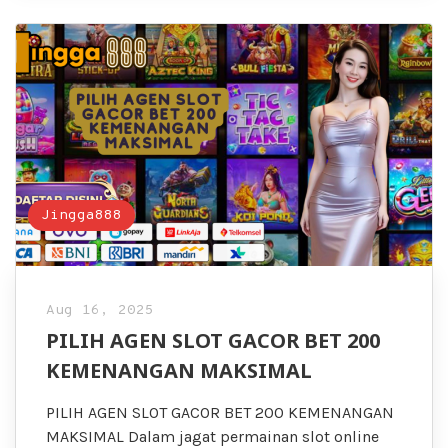
Jingga888
Aug 16, 2025
PILIH AGEN SLOT GACOR BET 200
KEMENANGAN MAKSIMAL
PILIH AGEN SLOT GACOR BET 200 KEMENANGAN
MAKSIMAL Dalam jagat permainan slot online