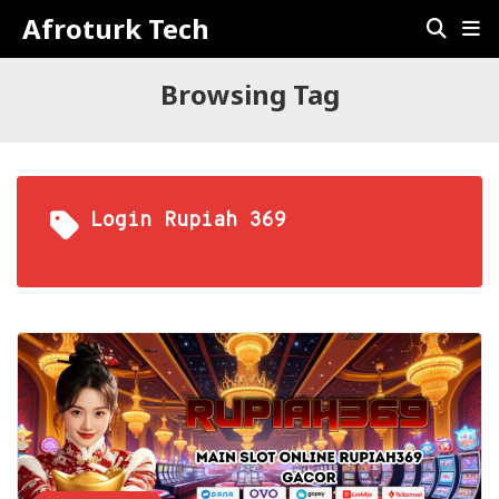
Afroturk Tech
Browsing Tag
Login Rupiah 369