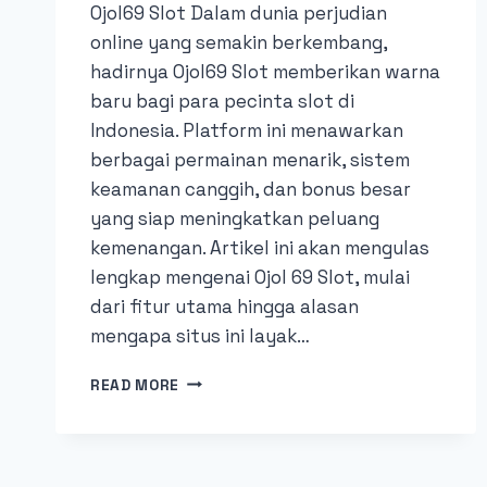
Ojol69 Slot Dalam dunia perjudian
online yang semakin berkembang,
hadirnya Ojol69 Slot memberikan warna
baru bagi para pecinta slot di
Indonesia. Platform ini menawarkan
berbagai permainan menarik, sistem
keamanan canggih, dan bonus besar
yang siap meningkatkan peluang
kemenangan. Artikel ini akan mengulas
lengkap mengenai Ojol 69 Slot, mulai
dari fitur utama hingga alasan
mengapa situs ini layak…
OJOL69
READ MORE
SLOT
PLATFORM
SLOT
ONLINE