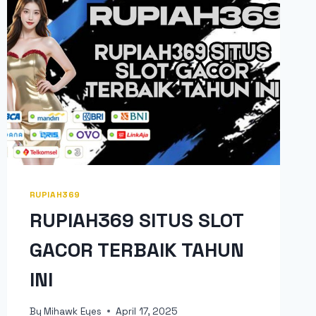
RUPIAH369
RUPIAH369 SITUS SLOT
GACOR TERBAIK TAHUN
INI
By
Mihawk Eyes
April 17, 2025