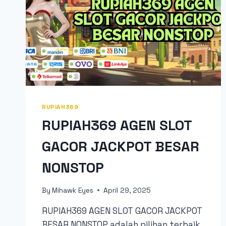
RUPIAH369
RUPIAH369 AGEN SLOT
GACOR JACKPOT BESAR
NONSTOP
By
Mihawk Eyes
April 29, 2025
RUPIAH369 AGEN SLOT GACOR JACKPOT
BESAR NONSTOP adalah pilihan terbaik