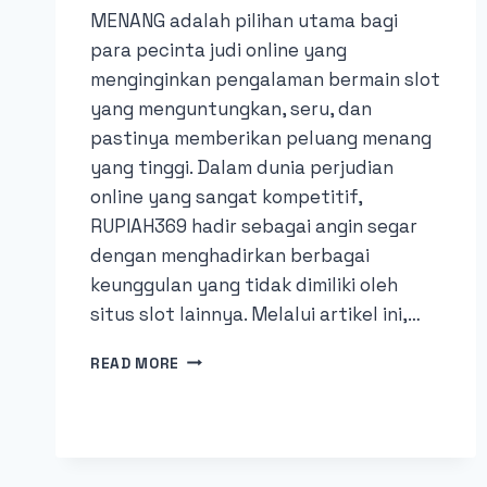
MENANG adalah pilihan utama bagi
para pecinta judi online yang
menginginkan pengalaman bermain slot
yang menguntungkan, seru, dan
pastinya memberikan peluang menang
yang tinggi. Dalam dunia perjudian
online yang sangat kompetitif,
RUPIAH369 hadir sebagai angin segar
dengan menghadirkan berbagai
keunggulan yang tidak dimiliki oleh
situs slot lainnya. Melalui artikel ini,…
RUPIAH369 SITUS
READ MORE
SLOT
GACOR
MUDAH
MENANG