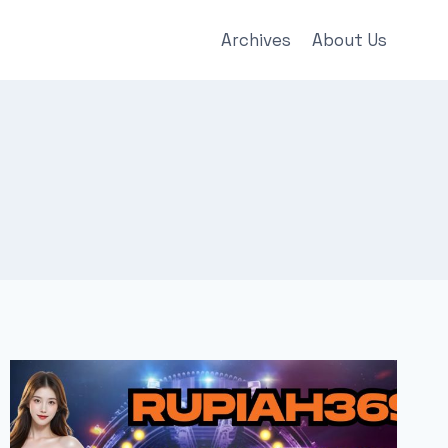
Archives
About Us