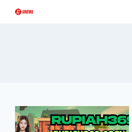
Skip
to
content