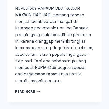
RUPIAH369 RAHASIA SLOT GACOR
MAXWIN TIAP HARI memang tengah
menjadi pembicaraan hangat di
kalangan pecinta slot online. Banyak
pemain yang mulai beralih ke platform
ini karena dianggap memiliki tingkat
kemenangan yang tinggi dan konsisten,
atau dalam istilah populernya: gacor
tiap hari. Tapi apa sebenarnya yang
membuat RUPIAH369 begitu spesial
dan bagaimana rahasianya untuk
meraih maxwin secara…
RUPIAH369 RAHASIA
READ MORE
SLOT
GACOR
MAXWIN