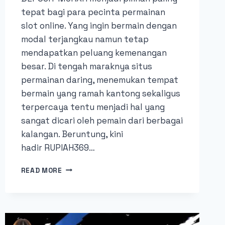
tepat bagi para pecinta permainan
slot online. Yang ingin bermain dengan
modal terjangkau namun tetap
mendapatkan peluang kemenangan
besar. Di tengah maraknya situs
permainan daring, menemukan tempat
bermain yang ramah kantong sekaligus
terpercaya tentu menjadi hal yang
sangat dicari oleh pemain dari berbagai
kalangan. Beruntung, kini
hadir RUPIAH369…
RUPIAH369
READ MORE
DAFTAR
SITUS
SLOT
DEPOSIT
MURAH