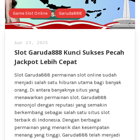
Game Slot Online
Garuda888
Apr 23, 2025
Slot Garuda888 Kunci Sukses Pecah
Jackpot Lebih Cepat
Slot Garuda888 permainan slot online sudah
menjadi salah satu hiburan utama bagi banyak
orang. Di antara banyaknya situs yang
menawarkan permainan slot. Garuda888
menonjol dengan reputasi yang semakin
berkembang sebagai salah satu situs slot
terbaik di Indonesia. Dengan berbagai
permainan yang menarik dan kesempatan
menang yang tinggi. Garuda888 telah menjadi