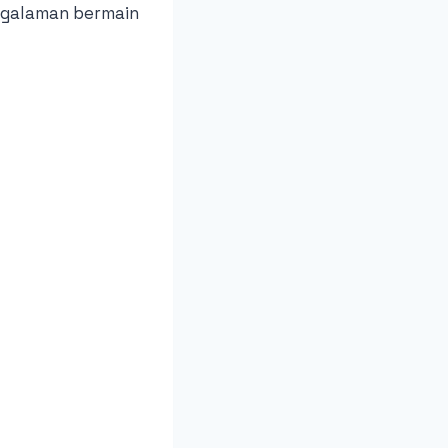
ngalaman bermain