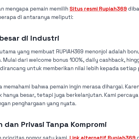
an mengapa pemain memilih
Situs resmi Rupiah369
diba
berapa di antaranya meliputi:
besar di Industri
utama yang membuat RUPIAH369 menonjol adalah bonu
 Mulai dari welcome bonus 100%, daily cashback, hing
 dirancang untuk memberikan nilai lebih kepada setiap
a memahami bahwa pemain ingin merasa dihargai. Karena
k hanya besar, tetapi juga berkelanjutan. Kami percaya
ngan penghargaan yang nyata.
 dan Privasi Tanpa Kompromi
prioritas nomor satu kami.
Link alternatif Rupiah369
d