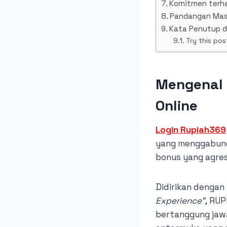
Komitmen terha
Pandangan Mas
Kata Penutup d
Try this pos
Mengenal 
Online
Login Rupiah369
yang menggabungk
bonus yang agres
Didirikan dengan 
Experience”
, RUP
bertanggung jaw