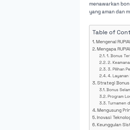
menawarkan bonu
yang aman dan 
Table of Con
Mengenal RUPIAH
Mengapa RUPIAH
1. Bonus Ter
2. Keamana
3. Pilihan 
4. Layanan 
Strategi Bonus
Bonus Sela
Program Loy
Turnamen d
Mengusung Prin
Inovasi Teknol
Keunggulan Si