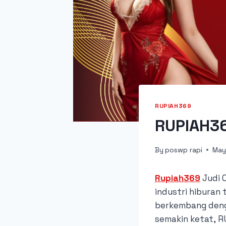
RUPIAH369
RUPIAH36
By
poswp rapi
May
Rupiah369
Judi 
industri hiburan
berkembang denga
semakin ketat, R