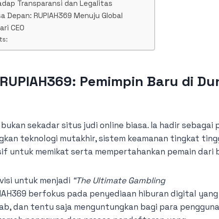
dap Transparansi dan Legalitas
a Depan: RUPIAH369 Menuju Global
ari CEO
ts:
RUPIAH369: Pemimpin Baru di Dun
bukan sekadar situs judi online biasa. Ia hadir sebagai 
an teknologi mutakhir, sistem keamanan tingkat tingg
if untuk memikat serta mempertahankan pemain dari b
visi untuk menjadi
“The Ultimate Gambling
IAH369 berfokus pada penyediaan hiburan digital yang 
ab, dan tentu saja menguntungkan bagi para penggun