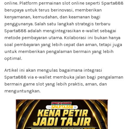
online. Platform permainan slot online seperti Sparta888
berupaya untuk terus berinovasi, memberikan
kenyamanan, kemudahan, dan keamanan bagi
penggunanya. Salah satu langkah strategis terbaru
Sparta888 adalah mengintegrasikan e-wallet sebagai
metode pembayaran utama. Kolaborasi ini bukan hanya
soal pembayaran yang lebih cepat dan aman, tetapi juga
untuk memberikan pengalaman bermain yang lebih
optimal.
Artikel ini akan mengulas bagaimana integrasi
Sparta888 via e-wallet membuka jalan bagi pengalaman
bermain game slot yang lebih praktis, aman, dan
menguntungkan.