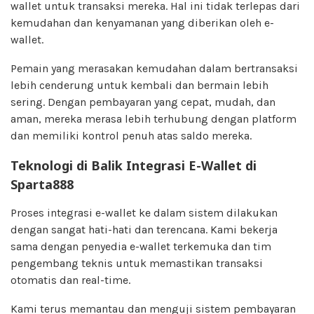
wallet untuk transaksi mereka. Hal ini tidak terlepas dari
kemudahan dan kenyamanan yang diberikan oleh e-
wallet.
Pemain yang merasakan kemudahan dalam bertransaksi
lebih cenderung untuk kembali dan bermain lebih
sering. Dengan pembayaran yang cepat, mudah, dan
aman, mereka merasa lebih terhubung dengan platform
dan memiliki kontrol penuh atas saldo mereka.
Teknologi di Balik Integrasi E-Wallet di
Sparta888
Proses integrasi e-wallet ke dalam sistem dilakukan
dengan sangat hati-hati dan terencana. Kami bekerja
sama dengan penyedia e-wallet terkemuka dan tim
pengembang teknis untuk memastikan transaksi
otomatis dan real-time.
Kami terus memantau dan menguji sistem pembayaran