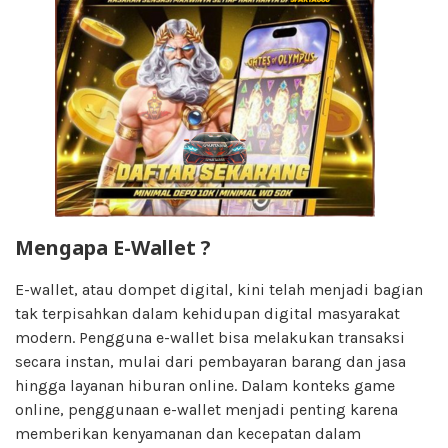
Mengapa E-Wallet ?
E-wallet, atau dompet digital, kini telah menjadi bagian
tak terpisahkan dalam kehidupan digital masyarakat
modern. Pengguna e-wallet bisa melakukan transaksi
secara instan, mulai dari pembayaran barang dan jasa
hingga layanan hiburan online. Dalam konteks game
online, penggunaan e-wallet menjadi penting karena
memberikan kenyamanan dan kecepatan dalam