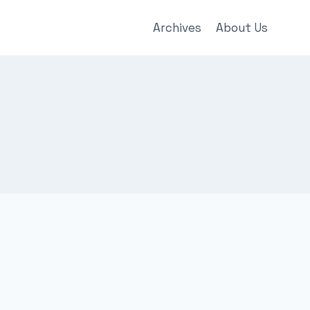
Archives
About Us