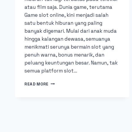
atau film saja. Dunia game, terutama
Game slot online, kini menjadi salah
satu bentuk hiburan yang paling
banyak digemari. Mulai dari anak muda
hingga kalangan dewasa, semuanya
menikmati serunya bermain slot yang
penuh warna, bonus menarik, dan
peluang keuntungan besar. Namun, tak
semua platform slot…
GAME
READ MORE
SLOT
ONLINE
TERLENGKAP
CUMA
ADA
DI
JINGGA888