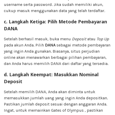
username serta password. Jika sudah memiliki akun,
cukup masuk menggunakan data yang telah terdaftar.
c.
Langkah Ketiga: Pilih Metode Pembayaran
DANA
Setelah berhasil masuk, buka menu
Deposit
atau
Top Up
pada akun Anda. Pilih
DANA
sebagai metode pembayaran
yang ingin Anda gunakan. Biasanya, situs perjudian
online akan menawarkan berbagai pilihan pembayaran,
dan Anda harus memilih DANA dari daftar yang tersedia.
d.
Langkah Keempat: Masukkan Nominal
Deposit
Setelah memilih DANA, Anda akan diminta untuk
memasukkan jumlah uang yang ingin Anda depositkan.
Pastikan jumlah deposit sesuai dengan anggaran Anda.
Ingat, untuk memainkan Gates of Olympus , pastikan