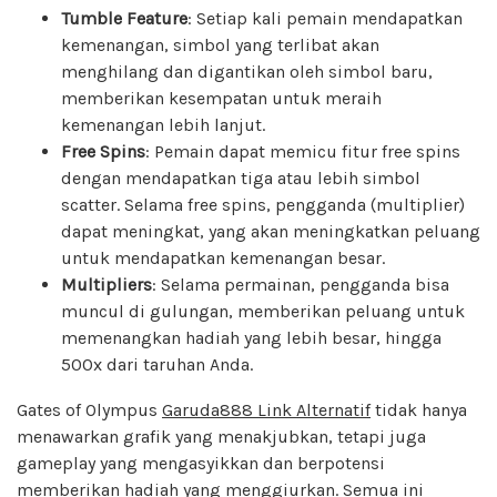
Tumble Feature
: Setiap kali pemain mendapatkan
kemenangan, simbol yang terlibat akan
menghilang dan digantikan oleh simbol baru,
memberikan kesempatan untuk meraih
kemenangan lebih lanjut.
Free Spins
: Pemain dapat memicu fitur free spins
dengan mendapatkan tiga atau lebih simbol
scatter. Selama free spins, pengganda (multiplier)
dapat meningkat, yang akan meningkatkan peluang
untuk mendapatkan kemenangan besar.
Multipliers
: Selama permainan, pengganda bisa
muncul di gulungan, memberikan peluang untuk
memenangkan hadiah yang lebih besar, hingga
500x dari taruhan Anda.
Gates of Olympus
Garuda888 Link Alternatif
tidak hanya
menawarkan grafik yang menakjubkan, tetapi juga
gameplay yang mengasyikkan dan berpotensi
memberikan hadiah yang menggiurkan. Semua ini