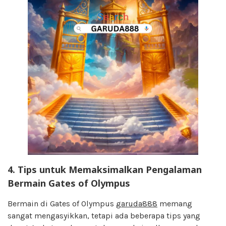
4.
Tips untuk Memaksimalkan Pengalaman
Bermain Gates of Olympus
Bermain di Gates of Olympus
garuda888
memang
sangat mengasyikkan, tetapi ada beberapa tips yang