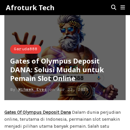
Afroturk Tech
Garuda888
Gates of Olympus Deposit
DANA: Solusi Mudah untuk
Pemain Slot Online
By
Mihawk Eyes
on
Apr 22, 2025
Gates Of Olympus Deposit Dana
Dalam dunia perjudian
online, terutama di Indonesia, permainan slot semakin
menjadi pilihan utama banyak pemain. Salah satu