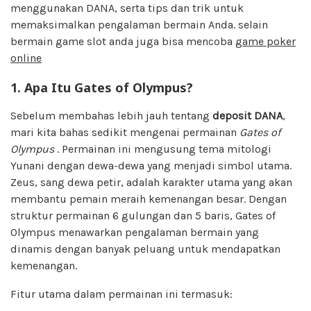
menggunakan DANA, serta tips dan trik untuk
memaksimalkan pengalaman bermain Anda. selain
bermain game slot anda juga bisa mencoba
game poker
online
1.
Apa Itu Gates of Olympus?
Sebelum membahas lebih jauh tentang
deposit DANA
,
mari kita bahas sedikit mengenai permainan
Gates of
Olympus
. Permainan ini mengusung tema mitologi
Yunani dengan dewa-dewa yang menjadi simbol utama.
Zeus, sang dewa petir, adalah karakter utama yang akan
membantu pemain meraih kemenangan besar. Dengan
struktur permainan 6 gulungan dan 5 baris, Gates of
Olympus menawarkan pengalaman bermain yang
dinamis dengan banyak peluang untuk mendapatkan
kemenangan.
Fitur utama dalam permainan ini termasuk: