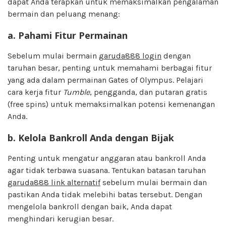
dapat Anda terapkan untuk memaksimalkan pengalaman
bermain dan peluang menang:
a.
Pahami Fitur Permainan
Sebelum mulai bermain
garuda888 login
dengan
taruhan besar, penting untuk memahami berbagai fitur
yang ada dalam permainan Gates of Olympus. Pelajari
cara kerja fitur
Tumble
, pengganda, dan putaran gratis
(free spins) untuk memaksimalkan potensi kemenangan
Anda.
b.
Kelola Bankroll Anda dengan Bijak
Penting untuk mengatur anggaran atau bankroll Anda
agar tidak terbawa suasana. Tentukan batasan taruhan
garuda888 link alternatif
sebelum mulai bermain dan
pastikan Anda tidak melebihi batas tersebut. Dengan
mengelola bankroll dengan baik, Anda dapat
menghindari kerugian besar.