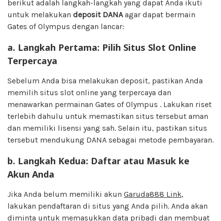
berikut adalah langkah-langkah yang dapat Anda ikuti
untuk melakukan
deposit DANA
agar dapat bermain
Gates of Olympus dengan lancar:
a.
Langkah Pertama: Pilih Situs Slot Online
Terpercaya
Sebelum Anda bisa melakukan deposit, pastikan Anda
memilih situs slot online yang terpercaya dan
menawarkan permainan Gates of Olympus . Lakukan riset
terlebih dahulu untuk memastikan situs tersebut aman
dan memiliki lisensi yang sah. Selain itu, pastikan situs
tersebut mendukung DANA sebagai metode pembayaran.
b.
Langkah Kedua: Daftar atau Masuk ke
Akun Anda
Jika Anda belum memiliki akun
Garuda888 Link
,
lakukan pendaftaran di situs yang Anda pilih. Anda akan
diminta untuk memasukkan data pribadi dan membuat